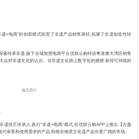
遗+电商”的创新模式拓宽了非遗产品销售路径,拓展了非遗创造性转
索传承非遗,旗下全域智慧电商平台优联云购特设粤港澳大湾区销售
升大众对非遗文化的认识。当非遗文化插上数字化的翅膀,获得可持续的
绎
技艺传承人,践行“非遗+电商”模式,在优联云购APP上推出【古盏
现代审美和使用需求的产品,助推非物质文化遗产走向更广阔的市场。