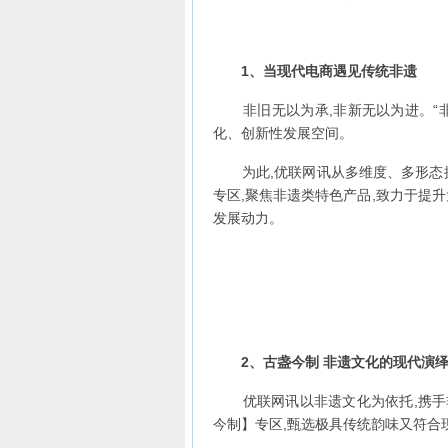
1
、当现代电商遇见传统非遗
非旧无以为承,非新无以为进。“非
化、创新性发展空间。
为此,优联网讯从多维度、多形态探
专区,聚焦非遗类特色产品,致力于提
发展动力。
2
、古盏今制 非遗文化的现代演
优联网讯以非遗文化为依托,携手非遗
今制】专区,甄选极具传统韵味又符合