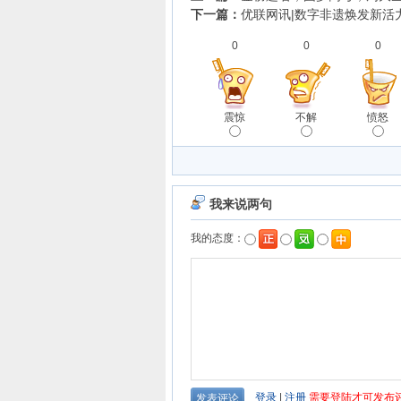
下一篇：
优联网讯|数字非遗焕发新活
0
0
0
震惊
不解
愤怒