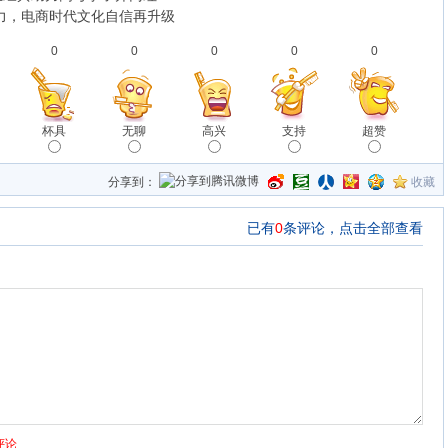
力，电商时代文化自信再升级
0
0
0
0
0
杯具
无聊
高兴
支持
超赞
分享到：
收藏