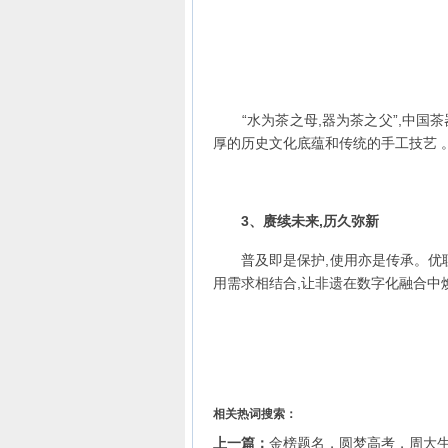
“水为茶之母,器为茶之父”,中国茶
厚的历史文化底蕴和传统的手工技艺 
3
、赓续未来,历久弥新
普及即是保护,使用亦是传承。优联
用需求相结合,让非遗在数字化融合中
相关热词搜索：
上一篇：
金榜题名，圆梦高考，周大