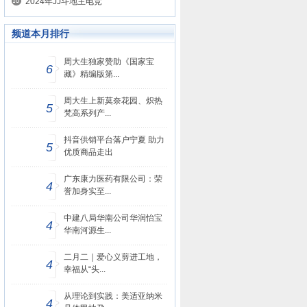
2024年JJ斗地主电竞
频道本月排行
周大生独家赞助《国家宝
6
藏》精编版第...
周大生上新莫奈花园、炽热
5
梵高系列产...
抖音供销平台落户宁夏 助力
5
优质商品走出
广东康力医药有限公司：荣
4
誉加身实至...
中建八局华南公司华润怡宝
4
华南河源生...
二月二｜爱心义剪进工地，
4
幸福从“头...
从理论到实践：美适亚纳米
4