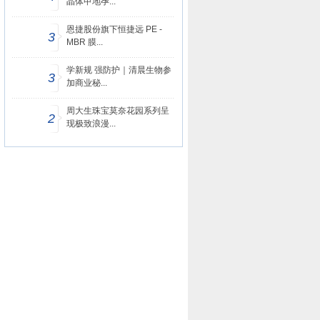
晶体甲地孕...
恩捷股份旗下恒捷远 PE -
3
MBR 膜...
学新规 强防护｜清晨生物参
3
加商业秘...
周大生珠宝莫奈花园系列呈
2
现极致浪漫...