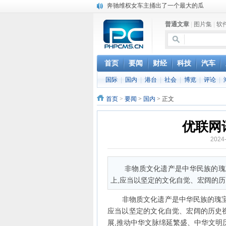
苹果MacOS曝新功能：将iPad作为拓展屏
DS四款新能源车型上海车展亚洲首秀
普通文章
|
图片集
|
软
苹果与高通和解 英特尔失去重要移动客户
小米高管：虽然高通与苹果和解，但5G iPh
iOS 13加入黑暗模式 多功能加持6月份见
首页
要闻
财经
科技
汽车
高通与苹果达成和解，双方达成6年许可协议
巴黎圣母院大火肆虐，人类文明的一场浩劫
国际
|
国内
|
港台
|
社会
|
博览
|
评论
|
首页
>
要闻
>
国内
> 正文
优联网
2024
非物质文化遗产是中华民族的瑰
上,应当以坚定的文化自觉、宏阔的
非物质文化遗产是中华民族的瑰宝,
应当以坚定的文化自觉、宏阔的历史
展,推动中华文脉绵延繁盛、中华文明