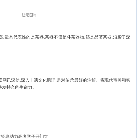
器,最具代表性的是茶盏,茶盏不仅是斗茶器物,还是品茗茶器,沿袭了深
。
网讯深信,深入非遗文化肌理,是对传承最好的注解。将现代审美和实
焕发持久的生命力。
生经典助力高考学子开门红