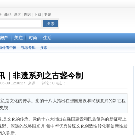
件
|
商品
|
新闻
|
图片
|
下载
|
专题
one最快明年下半年发布
房产
关注
时尚
生活
海外看中国
|
视频专辑
|
搜索
讯｜非遗系列之古盏今制
-06-09 12:36:27 来源： 评论：
0
点击：
宝,是文化的传承。党的十八大指出在强国建设和民族复兴的新征程
历史视
是文化的传承。党的十八大指出在强国建设和民族复兴的新征程上,
视野、深远的战略眼光,引领中华优秀传统文化创造性转化和创新性发
历久弥新。