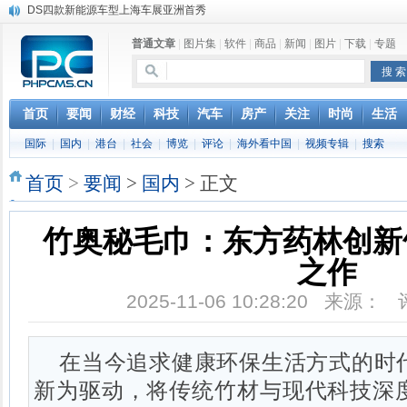
苹果与高通和解 英特尔失去重要移动客户
小米高管：虽然高通与苹果和解，但5G iPhone最快明年下半年发布
普通文章
|
图片集
|
软件
|
商品
|
新闻
|
图片
|
下载
|
专题
iOS 13加入黑暗模式 多功能加持6月份见
高通与苹果达成和解，双方达成6年许可协议
巴黎圣母院大火肆虐，人类文明的一场浩劫
首页
要闻
财经
科技
汽车
房产
关注
时尚
生活
奔驰维权女车主捅出了一个最大的瓜
苹果MacOS曝新功能：将iPad作为拓展屏
国际
|
国内
|
港台
|
社会
|
博览
|
评论
|
海外看中国
|
视频专辑
|
搜索
首页
>
要闻
>
国内
> 正文
竹奥秘毛巾：东方药林创新
之作
2025-11-06 10:28:20 来源：
在当今追求健康环保生活方式的时
新为驱动，将传统竹材与现代科技深