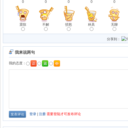
0
0
0
0
0
震惊
不解
愤怒
杯具
无聊
分享到：