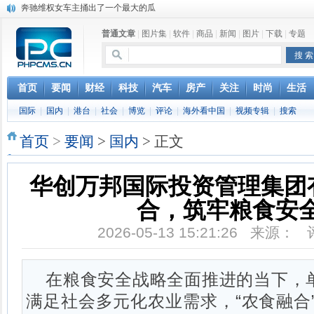
奔驰维权女车主捅出了一个最大的瓜
苹果MacOS曝新功能：将iPad作为拓展屏
DS四款新能源车型上海车展亚洲首秀
普通文章
|
图片集
|
软件
|
商品
|
新闻
|
图片
|
下载
|
专题
苹果与高通和解 英特尔失去重要移动客户
小米高管：虽然高通与苹果和解，但5G iPhone最快明年下半年发布
iOS 13加入黑暗模式 多功能加持6月份见
首页
要闻
财经
科技
汽车
房产
关注
时尚
生活
高通与苹果达成和解，双方达成6年许可协议
巴黎圣母院大火肆虐，人类文明的一场浩劫
国际
|
国内
|
港台
|
社会
|
博览
|
评论
|
海外看中国
|
视频专辑
|
搜索
首页
>
要闻
>
国内
> 正文
华创万邦国际投资管理集团
合，筑牢粮食安
2026-05-13 15:21:26 来源：
在粮食安全战略全面推进的当下，
满足社会多元化农业需求，“农食融合