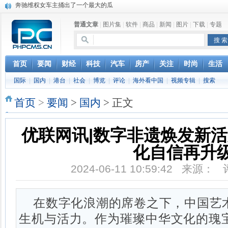
苹果MacOS曝新功能：将iPad作为拓展屏
DS四款新能源车型上海车展亚洲首秀
普通文章
|
图片集
|
软件
|
商品
|
新闻
|
图片
|
下载
|
专题
苹果与高通和解 英特尔失去重要移动客户
小米高管：虽然高通与苹果和解，但5G iPhone最快明年下半年发布
iOS 13加入黑暗模式 多功能加持6月份见
高通与苹果达成和解，双方达成6年许可协议
首页
要闻
财经
科技
汽车
房产
关注
时尚
生活
巴黎圣母院大火肆虐，人类文明的一场浩劫
国际
|
国内
|
港台
|
社会
|
博览
|
评论
|
海外看中国
|
视频专辑
|
搜索
奔驰维权女车主捅出了一个最大的瓜
首页
>
要闻
>
国内
> 正文
优联网讯|数字非遗焕发新
化自信再升
2024-06-11 10:59:42 来源：
在数字化浪潮的席卷之下，中国艺
生机与活力。作为璀璨中华文化的瑰